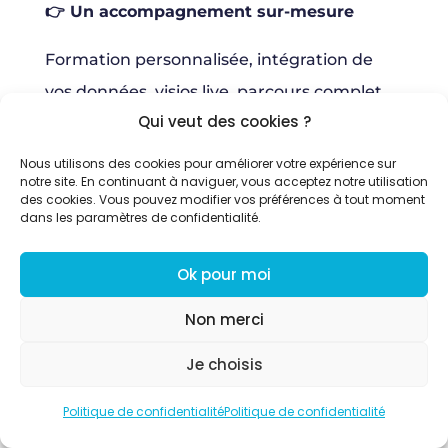
👉 Un accompagnement sur-mesure
Formation personnalisée, intégration de
vos données, visios live, parcours complet…
Qui veut des cookies ?
Vous n’êtes jamais lâché dans la nature
avec un outil et un mode d’emploi.
Nous utilisons des cookies pour améliorer votre expérience sur
notre site. En continuant à naviguer, vous acceptez notre utilisation
des cookies. Vous pouvez modifier vos préférences à tout moment
👉 Une disponibilité qui change tout
dans les paramètres de confidentialité.
Pas de ticket perdu dans la masse. Une
Ok pour moi
équipe réactive qui vous traite comme ce
que vous êtes : un partenaire, pas un
Non merci
abonné.
Je choisis
👉 Une écoute active
Politique de confidentialité
Politique de confidentialité
Vous avez une idée ? Un besoin spécifique ?