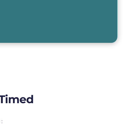
l Timed
r
: