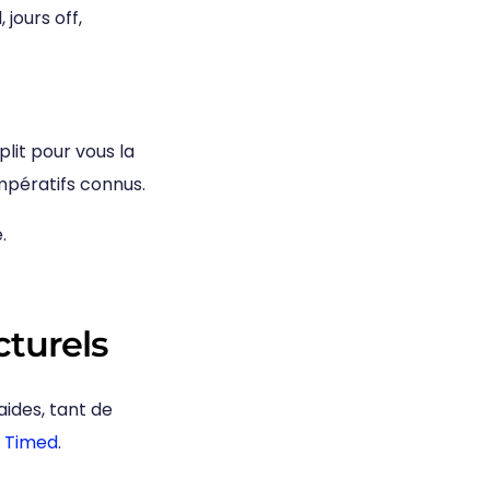
 jours off,
lit pour vous la
impératifs connus.
.
cturels
aides, tant de
s
Timed
.