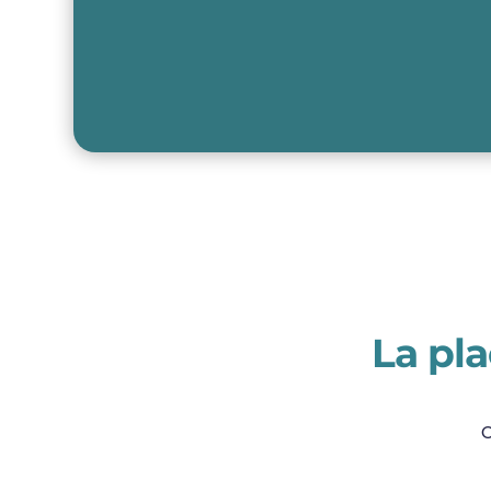
La pla
C