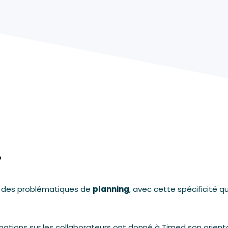
?
e des problématiques de
planning
, avec cette spécificité q
ormations sur les collaborateurs ont donné à Timed son orien