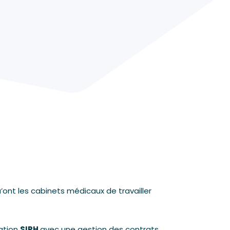
u’ont les cabinets médicaux de travailler
tation
SIRH
avec une gestion des contrats,