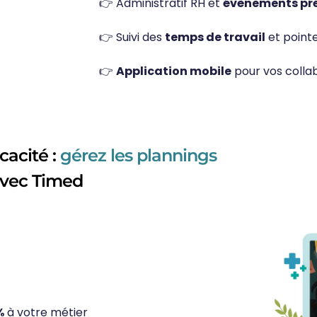
👉 Administratif RH et
évènements pré
👉 Suivi des
temps de travail
et pointe
👉
Application mobile
pour vos colla
icacité :
gérez les plannings
avec Timed
%
à votre métier