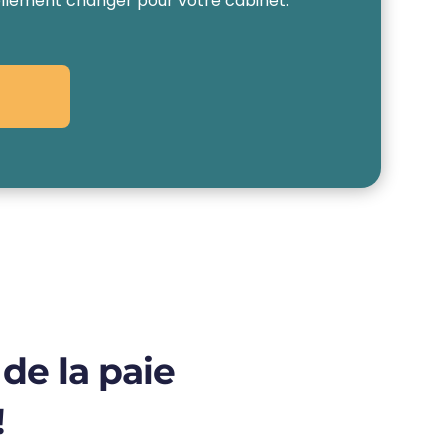
réellement changer pour votre cabinet.
 de la paie
!