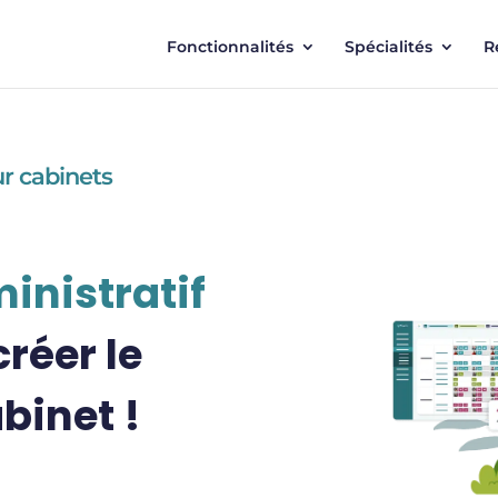
Fonctionnalités
Spécialités
R
r cabinets
inistratif
créer le
binet !