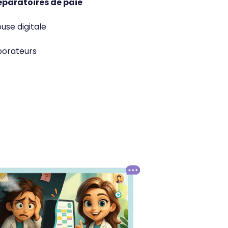
paratoires de paie
use digitale
borateurs