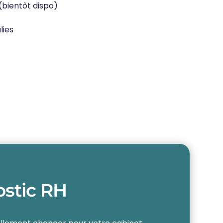
(bientôt dispo)
lies
ostic RH