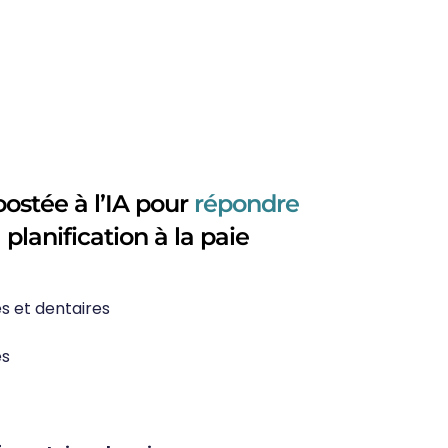
oostée à l’IA pour
répondre
a planification à la paie
s et dentaires
es