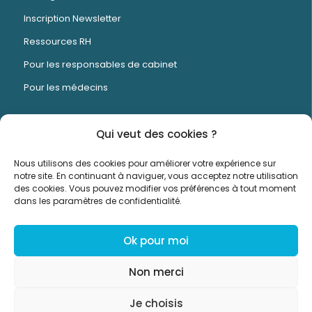
Inscription Newsletter
Ressources RH
Pour les responsables de cabinet
Pour les médecins
Qui veut des cookies ?
Timed est un logiciel de gestion RH et de
Nous utilisons des cookies pour améliorer votre expérience sur
planning conçu spécifiquement pour les centres
notre site. En continuant à naviguer, vous acceptez notre utilisation
des cookies. Vous pouvez modifier vos préférences à tout moment
médicaux et dentaires.
dans les paramètres de confidentialité.
Ok pour moi
Non merci
Mentions Légales
Conditions générales
Politique de
Je choisis
confidentialité