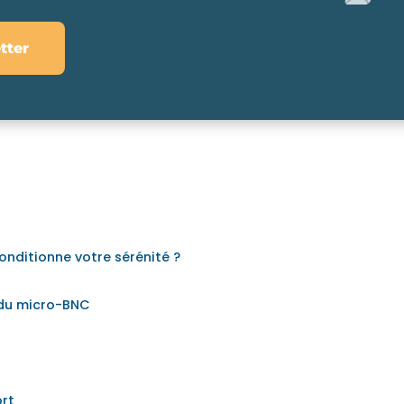
tter
onditionne votre sérénité ?
 du micro-BNC
ort