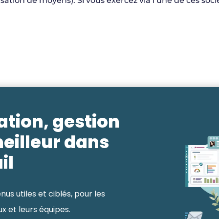
tion de moyens). Si vous exercez via l’une de ces sociét
ation, gestion
meilleur dans
il
us utiles et ciblés, pour les
 et leurs équipes.