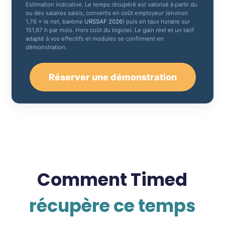
Estimation indicative. Le temps récupéré est valorisé à partir du
ou des salaires saisis, convertis en coût employeur (environ
1,76 × le net, barème
URSSAF 2026
) puis en taux horaire sur
151,67 h par mois. Hors coût du logiciel. Le gain réel et un tarif
adapté à vos effectifs et modules se confirment en
démonstration.
Réserver une démonstration
Comment Timed
récupère ce temps