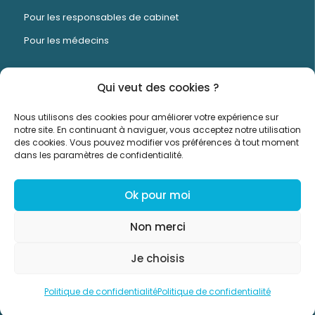
Pour les responsables de cabinet
Pour les médecins
Qui veut des cookies ?
Timed est un logiciel de gestion RH et de
Nous utilisons des cookies pour améliorer votre expérience sur
planning conçu spécifiquement pour les centres
notre site. En continuant à naviguer, vous acceptez notre utilisation
des cookies. Vous pouvez modifier vos préférences à tout moment
médicaux et dentaires.
dans les paramètres de confidentialité.
Ok pour moi
Non merci
Mentions Légales
Conditions générales
Politique de
Je choisis
confidentialité
Politique de confidentialité
Politique de confidentialité