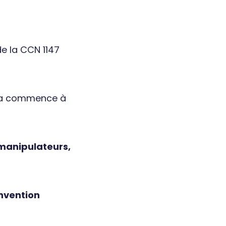
e la CCN 1147
a commence à
 manipulateurs,
onvention