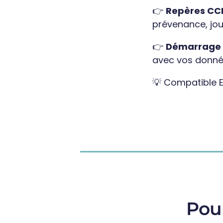
👉
Repères CCN
prévenance, jour
👉
Démarrage 
avec vos donné
💡 Compatible E
Pou