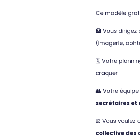
Ce modèle gratui
🏥 Vous dirigez
(imagerie, opht
🗓️ Votre planni
craquer
👥 Votre équip
secrétaires et 
⚖️ Vous voulez 
collective des