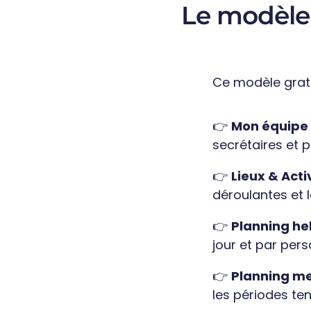
Le modèle 
Ce modèle gratui
👉
Mon équipe
secrétaires et p
👉
Lieux & Acti
déroulantes et 
👉
Planning h
jour et par per
👉
Planning m
les périodes te