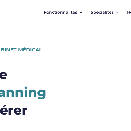
Fonctionnalités
Spécialités
R
ABINET MÉDICAL
le
lanning
érer
t