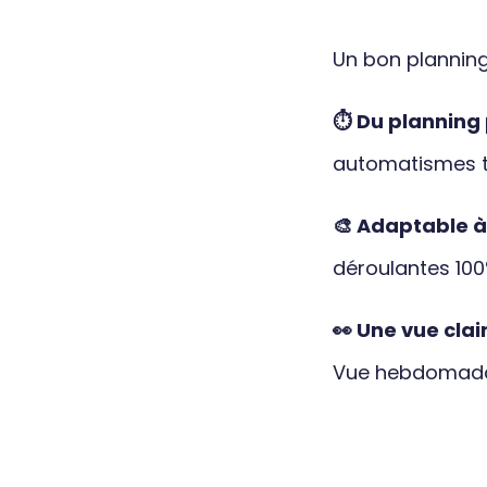
Un bon planning,
⏱️ Du planning
automatismes to
🎨 Adaptable à
déroulantes 10
👀 Une vue clai
Vue hebdomadai