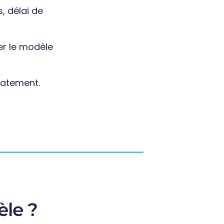
s, délai de
er le modèle
iatement.
le ?