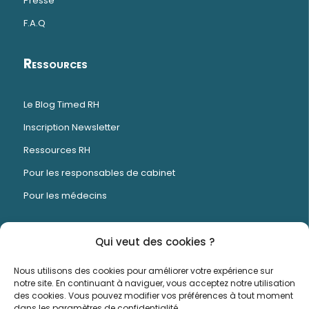
Presse
F.A.Q
Ressources
Le Blog Timed RH
Inscription Newsletter
Ressources RH
Pour les responsables de cabinet
Pour les médecins
Qui veut des cookies ?
Timed est un logiciel de gestion RH et de
Nous utilisons des cookies pour améliorer votre expérience sur
planning conçu spécifiquement pour les centres
notre site. En continuant à naviguer, vous acceptez notre utilisation
des cookies. Vous pouvez modifier vos préférences à tout moment
médicaux et dentaires.
dans les paramètres de confidentialité.