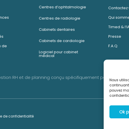
Centres d’ophtalmologie
Contactez
ences
Qui somme
Centres de radiologie
Timed & l’I
Cabinets dentaires
és
Presse
Cabinets de cardiologie
 de
F.A.Q
Logiciel pour cabinet
médical
gestion RH et de planning conçu spécifiquement pour les cent
Nous utilis
continuant 
pouvez mod
confidentia
Ok 
ue de confidentialité