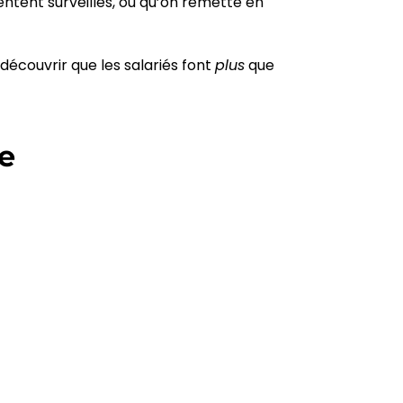
entent surveillés, ou qu’on remette en
découvrir que les salariés font
plus
que
e