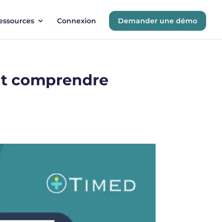
essources
Connexion
Demander une démo
out comprendre