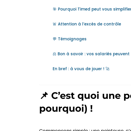
🎯 Pourquoi Timed peut vous simplifier
🚨 Attention à l’excès de contrôle
💬 Témoignages
⚖️ Bon à savoir : vos salariés peuve
En bref : à vous de jouer ! 🚀
📌 C’est quoi une p
pourquoi) !
Commençons simple : une pointeuse, c’es