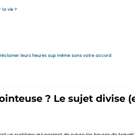
 la vie ?
nt réclamer leurs heures sup même sans votre accord
ointeuse ? Le sujet divise (
t un système qui permet de suivre les heures de travail d